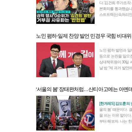
다.‘김건희 주가조작 
본회의를 통과했습니다
스트트랙(신속처리안건
월 만입니다.특검법 
미가 큽니다. 2020년
이 다 돼 가도록 김
노인 폄하·일제 찬양 발언 민경우 국힘 비대위
수사는 올스톱 상태
지난 2월 1심에서 유
년이 다 돼 갑니다.
노인 폄하 발언과 일
사도, 판사도 김 여
등으로 논란을 일으
니다. 그러나 검찰 
상대책위원이 30일 
른 채 ‘
날 밤 “제 과거 발언
대위의 출발에 누를 
“저는 오늘 비대위원
혔다. 또 “앞으로 저
‘서울의 봄’ 장태완처럼…산티아고에는 아옌
치 청산을 위해 최선
다”고 했다.지난 2
된 민 위원은 과거 
[한겨레S] 김도훈의
가장 최대의 비극은
울의 봄’ 때문이다. 
산다는 것”이라며 “
을 쓰는 이유 말이다
아가시라”고
부터 해보자. 나는 
하지 못하는 세대다.