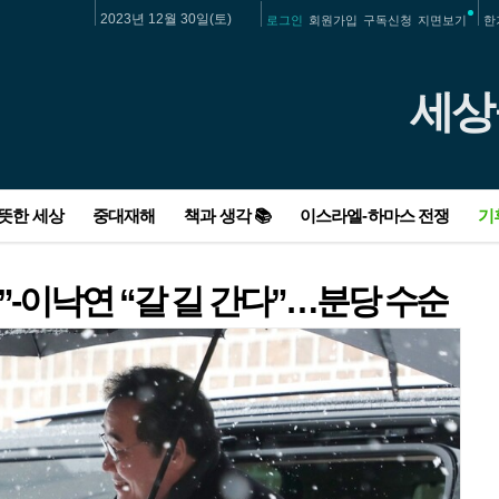
2023년 12월 30일(토)
로그인
회원가입
구독신청
지면보기
한
세상
따뜻한 세상
중대재해
책과 생각 📚
이스라엘-하마스 전쟁
기
노인 비하·성편향·역사관 논란…국힘 비대
“약사님은 따뜻하게 가시길”…39년 동네 지
LH 울산 아파트 공사장서 60대 하청노동자
손가락부터 보폭까지…“신체는 효율적인
에르도안, 네타냐후에 “히틀러와 무엇이 다
오늘 수도권·충청권 등 미세먼지 ‘나쁨’…낮
위원 ‘흑역사’
킨 약국에 부친 편지
추락해 숨져
잣대”
른가”
최고기온 5~12도
”-이낙연 “갈 길 간다”…분당 수순
한동훈, 사무총장에 초선 장동혁·여연 원장
“이효리가 비행기 옆자리에”…희소병 유튜
인권위 “중대재해법, 유예 대신 확대해야”…
3년 동안 멈췄던 계란말이 버스, 다시 출발
미 국무장관 새해 초 이스라엘 다섯번째 방
경제적 관점에서 본 2023년 최악의 기후재
홍영림 전 기자 임명
버가 위로받은 사연
국회의장에 의견 표명
합니다
문…전후 구상 논의
난은 ‘하와이 산불’
서진 집 그대로…임시주
검법’ 시간은 누구 편일
밥’ 할머니가 남긴 사
첫 대법 유죄 판결에
] 숙제를 풀 실마리를 찾
 우라늄 생산량 증가…
맞이 7시26분…‘일출 명
이석현 전 국회부의장, 민주당 탈당…“이낙
의학도 꿈꾼 대학생, 장기기증으로 6명 살리
골반 깨져 오는 같은 회사 청년들…‘중대재
푸코 사유 속 권력-지식-공간이란 세 축
팔레스타인 출신 활동가가 이스라엘 친구들
IEA 사무총장 “개도국 청정에너지 투자 지원
 뒤 더 걱정
재표결 타이밍 싸움
아이들 배 든든하게”
2건 중 실형은 ‘1건’ 뿐
책으로 ②번역서
국 “무모한 짓”
 보기 힘들 수도
연과 신당 만들 것”
고 떠난 뒤 명예졸업
해법 유예’라는 사망선고
에게
우선 순위에 두겠다”