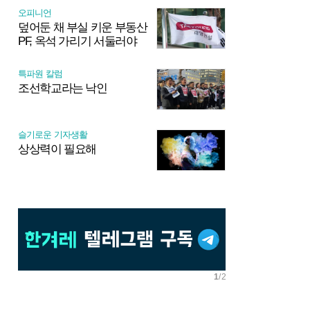
오피니언
덮어둔 채 부실 키운 부동산
PF, 옥석 가리기 서둘러야
특파원 칼럼
조선학교라는 낙인
슬기로운 기자생활
상상력이 필요해
배
배
너
너
이
다
1
/
2
전
음
보
보
기
기