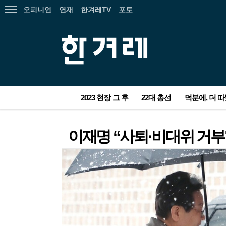
오피니언
연재
한겨레TV
포토
전
체
메
한
뉴
겨
보
레
기
서
2023 현장 그 후
22대 총선
덕분에, 더 
비
스
광
메
고
뉴
탑
본
이재명 “사퇴·비대위 거부
기
문
사
농지 돌아가는 잼버리 야영지…주
노인 폄하·일제 찬양 발언 민경우
“누가 눈 치웠지?”…무인매장 앞
현대삼호중공업 40대 노동자 질식
[올해의 책] 숙제를 풀 실마리를 찾
‘홍해 운항 재개’ 준비 소식에 유가
정부, ‘후쿠시마 오염수 대응’ 전담
폭우에 부
‘김건희 특
‘90원 아침
중대재해법 
[올해의 책
이란 고농축
새해 첫 해
민들 마음엔 상처만 남았다
국힘 비대위원 사퇴
CCTV에 찍힌 어르신
사…올해만 3번째 사망사고
아, 다시 책으로 ①국내서
3% 내려
조직 만든다
택 떠날 2년
까…여야, 
랑…“산골 
도…선고된 1
아, 다시 
미국 등 4개
소’ 동해선