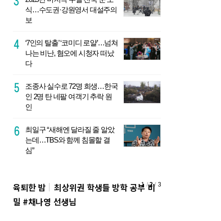
식…수도권·강원영서 대설주의
보
‘7인의 탈출’ ‘코미디 로얄’…넘쳐
나는 비난, 혐오에 시청자 떠났
다
조종사 실수로 72명 희생…한국
인 2명 탄 네팔 여객기 추락 원
인
최일구 “새해엔 달라질 줄 알았
는데…TBS와 함께 침몰할 결
심”
1
/
2
/
3