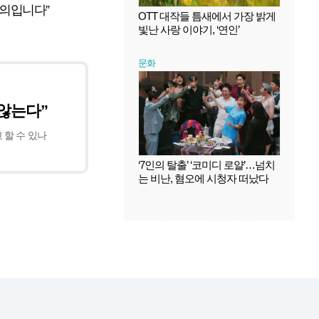
예의입니다”
OTT 대작들 틈새에서 가장 밝게
빛난 사랑 이야기, ‘연인’
문화
 않는다”
고 할 수 있나
‘7인의 탈출’ ‘코미디 로얄’…넘치
는 비난, 혐오에 시청자 떠났다