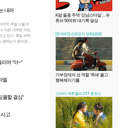
79년 나는 세살이었다.
없는 나이다. 다만 나
눈 내려
 나이다. 지나칠 정
K팝 돌풍 주역 ‘강남스타일’…유
나이다. 1980년대
튜브 50억뷰 대기록 달성
교실에는 전두환 사진
 마지막 주말 서울과
순자 사진도 같이 걸려
다. 다른 대부분 지방
[한겨레S] 손희정의 영화담(談)
요즘 급훈이 걸려 있을
고 있다. 30일 새벽
초등학생들을 내
는 함박눈이 쏟아졌다.
최고 적설량은 12.2
1년 12월19일(18.3
장 많은 눈이 왔다. 겨
리며 “아~”
2010년 1월4일(25.4
을 기록했다. 길이 얼
가부장제의 성 역할 ‘족쇄’ 풀고
새해맞이나 여행을 위해
라엘
행복해지기를
들은 겨울장비를 갖추
‘드라마 덕후’들의 OTT 충전소
침몰할 결심”
 사고