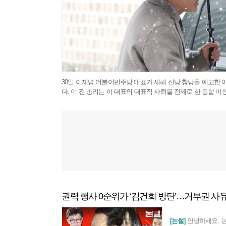
30일 이재명 더불어민주당 대표가 새해 신당 창당을 예고한 
다. 이 전 총리는 이 대표의 대표직 사퇴를 전제로 한 통합 비상
광
고
주
권력 행사 0순위가 ‘김건희 방탄’…거부권 사
요
기
[논썰]
안녕하세요. 
사