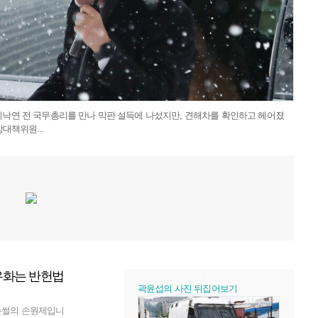
이낙연 전 국무총리를 만나 막판 설득에 나섰지만, 견해차를 확인하고 헤어졌
대책위원...
날
씨
유화는 반헌법
곽윤섭의 사진 뒤집어보기
논썰의 손원제입니