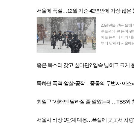
쿠데타를 일으킨 19
아무것도 기억할 수 
서울에 폭설…12월 기준 42년만에 가장 많은 
는 전두환을 기억하는
도로 자세히 기억하는 
중반까지 초등학교 
2024년을 앞둔 올해
이 걸려 있었다. 이
수도권에 큰 눈이 왔
있었다. 두 양반은 
에도 눈이나 비가 내리
칠판 위에서 종일 
부터 낮까지 서울에
이날 내려 쌓인 눈의 
㎝. 12월 수치로는 198
㎝) 이후로 서울에 가
좋은 목소리 갖고 싶다면? 입속 넓히고 크게 울
울 전체 기간으로 봐도 
㎝) 이후 최다 적설량
어붙을 수 있으니 
툭하면 폭격·암살·공작…중동의 무법자 이스
차를 운전하는 시민
고, 운행 속도를 줄이
최일구 “새해엔 달라질 줄 알았는데…TBS와 
서울시 비상 1단계 대응…폭설에 곳곳서 차량