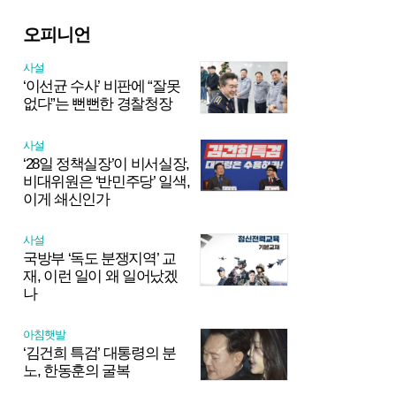
오피니언
사설
‘이선균 수사’ 비판에 “잘못
없다”는 뻔뻔한 경찰청장
사설
‘28일 정책실장’이 비서실장,
비대위원은 ‘반민주당’ 일색,
이게 쇄신인가
사설
국방부 ‘독도 분쟁지역’ 교
재, 이런 일이 왜 일어났겠
나
아침햇발
‘김건희 특검’ 대통령의 분
노, 한동훈의 굴복