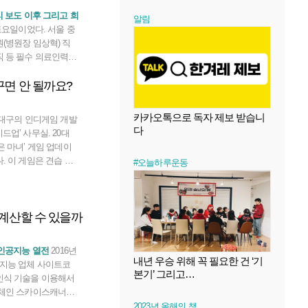
 지역에 뿌리기 시작했
리 보도 이후 그리고 희
알림
내리기 시작한 뒤엔 인
토요일이었다. 서울 중
보행로와 이
(병원장 임상혁) 직
직 등 필수 의료인력을
분까지만 근무하는 날이
면 안 될까요?
팀장은 제시간에 퇴근하
 걸려오는 전화 때문이
 보도를 본 독자들이
카카오톡으로 독자 제보 받습니
운대구의 인디게임 개발
다
업’ 사무실. 20대
은 마녀’ 게임 업데이
. 이 게임은 견습 마
#오늘하루운동
 마법으로 마을의 삶을
로 인정받기 위한 과정
C) 어드벤처 롤플레잉
계산할 수 있을까
 이 게임 완성본에
 캐릭터 등 새 콘텐
. 아티스트는 새로
 인공지능 열전
2016년
 만들고 있었고, 품
내년 우승 위해 꼭 필요한 건 ‘기
공지능 업체 사이트코
 버그가 없는지, 게임
본기’ 그리고…
인식 기술을 이용해서
업체인 스카이스캐너가
을 제공하기 시작했다
2023년 올해의 책