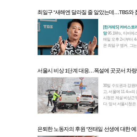
최일구 “새해엔 달라질 줄 알았는데…TBS와 
[한겨레S] 커버스토
망
95.1M㎐, 티비에
매일 오후 2시부터 
온 최일구 앵커. 그
을 고뇌하며 보냈다. 
케인 라디오’를 202
겠다고 방송사에 통
서울시 비상 1단계 대응…폭설에 곳곳서 차량
기 때문이다. 사흘 
고 26일 출근한 그는
에스와 함께 침몰할 
30일 수도권과 강원
다.
고, 서울에 11.4㎝
시청은 제설 비상근무
다. 앞서 서울시청은 29일 밤 11시 제설 비
상근무 1단계를 미리
관들과 함께 인력 468
대를 준비했다. 이어 
은퇴한 노동자의 후원 “전태일 선생에 대한 
서해지역 강설 이동
로텔레비전에서 눈이