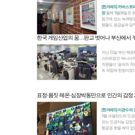
제설제를 서울 모든
[한겨레S] 커버스토
다. 이날 오전 눈이 
망
올해 9월16일은 
력과 장비를 투입해 
랑구에 있는 녹색병원
원들도 응급실과 당
빼고는 낮 12시30
한국 게임산업의 꿈…판교 벗어나 부산에서 꾸
었다. 정창욱 기획
지 못했다. 쉼 없이
었다. 아침에 한겨레
지난 21일 부산 해
었다.
스타트업인 ‘써니사이드
직원들이 ‘숲속의 작
트 작업에 한창이었다
녀인 엘리가 다양한
개선하고 정식 마녀
을 경험하는 피시(P
표정·몸짓·체온·심장박동만으로 인간의 감정 
게임이다. 개발자들은
들어갈 새로운 기능과
츠를 창작하고 있었다
[한겨레S] 이관수의
넣을 그래픽 이미지를
3월 네덜란드의 인
질보증담당자(QA)는
프는 인공지능 감정
을 재미있게
항공권·호텔 예약 
우월한 사용자 경험