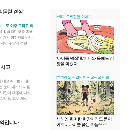
침몰할 결심”
ESC : 구씨집안 이야기
리 보도 이후 그리고 희
스(TBS) 라디오를 통해
4시까지 청취자를 만나
는 지난 주말과 성탄절
6년째 진행해온 ‘허리
4년 1월 중순엔 그만두
‘아이돌 덕질’ 할머니와 올해도 김
보했지만 너무 미안했
장을 마쳤다
 사고
동안 성탄 연휴를 보내
 제작진에게 “나, 티비
[한겨레S] 주일우의 뒹굴뒹굴 만화
결심을 했다”고 밝혔
에 대설주의보가 내리
의 큰 눈이 내리자 서울
 1단계 대응에 나섰
 발령하고 구·관련 기
9명, 제설 장비 1218
30일 아침 6시20분께
새해엔 희미한 희망이라도 품어
예의입니다”
 경로에 설치된 폐쇄회
야지…나비를 쫓는 마음으로
 올 징후를 확인한 뒤