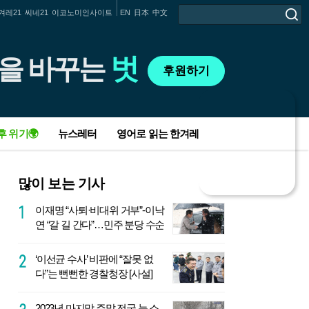
겨레21
씨네21
이코노미인사이트
EN
日本
中文
벗
을 바꾸는
후원하기
후
원
회
후 위기🌍
뉴스레터
영어로 읽는 한겨레
원
제
를
소
전세사기 그 후…집은 엉망, 가해자는 발
이재명-한동훈, ‘김건희 특검’ 칼날 위 악
남편 1주기, 소방서에 와플·200만원 보낸
‘중대재해법 위반’ 대법원 첫 판단…한국
가부장제를 배반하는 이성애를 위하여
전후 가자지구 구상 시작부터 삐걱…네타
중부, 초미세먼지 ‘나쁨’…수도권 올겨울
많이 보는 기사
개
뺌, 정부도 미적대
수…설전은 장외에서
아내 손편지 두 장
제강 원청 대표 징역 1년 확정
냐후, 첫 회의 취소
첫 비상저감조치 발령
합
니
이재명 “사퇴·비대위 거부”-이낙
화마 할퀸 지 8개월…“집·직장 잃은 젊은
“저는 뼛속까지 창원 사람” 문자…검찰, 총
추위에 떨어 본 사람은 안다…개미마을의
중대재해법 또 늦추려 ‘재탕’ 대책으로 여
일흔에 첫소설, 여든둘에 페미나상 받은
생계 불태운 두 전쟁…연금 못 주는 우크
Q. 녹색기후기금에 돈 내는 한국, 손실·피
다
연 “갈 길 간다”…민주 분당 수순
실업자 엄청나”
선채비 간부 2명 감찰
따뜻한 기부
론전
‘환희의 상실’
라, 71조 쓴 이스라엘
해 기금은 모른 척?
‘이선균 수사’ 비판에 “잘못 없
탈당 천하람 “국힘 근본적 개혁 어려워”…
매일 119원씩 모아 2억3천만원 기부…경
석탄공사 사장 중대재해법 위반 기소…공
[우리 책방은요] 오평짜리 새까만 공간에
“도 넘었다” 비난에…‘서울 테러’ 영상 삭제
전국 국립공원 면적 2032년까지 33% 늘
다”는 뻔뻔한 경찰청장 [사설]
이준석 신당 합류
기소방의 십시일반
기업 첫 사례
그려가는 꿈
한 이스라엘 대사관
린다
2023년 마지막 주말 전국 눈 소