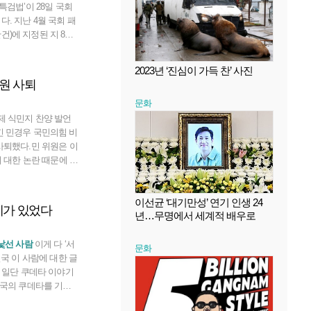
특검법’이 28일 국회
. 지난 4월 국회 패
)에 지정된 지 8개
통과는 그 자체로 의
 4월 첫 고발 이후 4년
2023년 ‘진심이 가득 찬’ 사진
건희 여사에 대한 검찰
원 사퇴
입니다. 핵심 공범들이
문화
죄 선고를 받은 지도 1
 재판 과정에서 공판검
제 식민지 찬양 발언
사 가담 정황을 짚었습
킨 민경우 국민의힘 비
조직은 부끄러움도 모
사퇴했다.민 위원은 이
에 대한 논란 때문에 비
끼치고 싶지 않다”며
직을 사퇴한다”고 밝
의 위치에서 운동권 정
이선균 ‘대기만성’ 연기 인생 24
데가 있었다
년…무명에서 세계적 배우로
의 노력을 다하겠
8일 비대위원으로 지명
유튜브 방송에서 “지금
 낯선 사람
이게 다 ‘서
문화
 노인네들이 너무 오래
결국 이 사람에 대한 글
그러니까 빨리빨리 돌
. 일단 쿠데타 이야기
한국의 쿠데타를 기억
 전두환과 친구들이